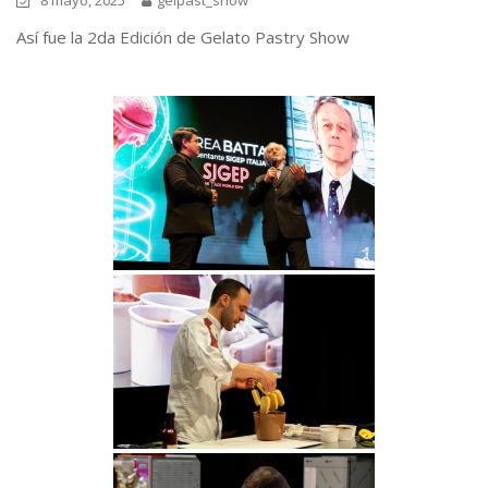
Así fue la 2da Edición de Gelato Pastry Show